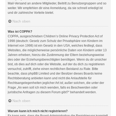
Mail-Versand an andere Mitglieder, Beitritt zu Benutzergruppen und so
weiter. Wir empfehlen dir eine Anmeldung, da sie schnell erledigt ist
und dir zahlreiche Vorteile bietet.
Nach oben
Was ist COPPA?
COPPA, ausgeschrieben Children’s Online Privacy Protection Act of
1998 (deutsch: Gesetz zum Schutz der Privatsphäre von Kindern im
Internet von 1998) ist ein Gesetz in den USA, welches festlegt, dass
Websites, die möglicherweise persönliche Daten von Kindern unter 13
Jahren erheben, hierzu die Zustimmung der Eltern beziehungsweise
des oder der Erziehungsberechtigten benötigen. Wenn du dir unsicher
bist, ob dies auf dich oder die Website, auf der du dich zu registrieren
versuchst, zutrifft, ziehe einen rechtlichen Beistand zu Rate. Bitte
beachte, dass phpBB Limited und der Besitzer dieses Boards keine
Rechtsberatung anbieten kann und nicht die Anlaufstelle für
Rechtsangelegenheiten jeglicher Art ist; außer solchen, die unter der
Frage „An wen soll ich mich wenden, falls es Beschwerden oder
juristische Anfragen zu diesem Forum gibt?“ behandelt werden.
Nach oben
Warum kann ich mich nicht registrieren?
Es kann sein, dass die Board-Administration die Registrierung komplett