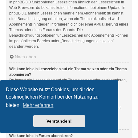
In phpBB 3.0 funktionierten Lesezeichen ähnlich den Lesezeichen in
Web-Browsern: du bekamst keine Informationen bei einem Update. In
phpBB 3.1 ähneln Lesezeichen mehr einem Abonnement: du kannst
eine Benachrichtigung erhalten, wenn ein Thema aktualisiert wird.
Abonnements hingegen informieren dich bei einer Aktualisierung eines
Themas oder eines Forums des Boards. Die
Benachrichtigungsoptionen für Lesezeichen und Abonnements können
im persönlichen Bereich unter „Benachrichtigungen einstellen“
geändert werden.
Nach oben
Wie kann ich ein Lesezeichen auf ein Thema setzen oder ein Thema
abonnieren?
Du kannst ein Lesezeichen auf ein Thema setzen oder es abonnieren,
in dem du die entsprechende Option in den „Themen-Optionen“
Diese Website nutzt Cookies, um dir den
auswählst, die sich normalerweise ober- und unterhalb des
bestmöglichen Komfort bei der Nutzung zu
Diskussionsverlaufs des Themas befinden.
Wenn du bei der Antwort auf ein Thema die Option „Mich
bieten.
Mehr erfahren
benachrichtigen, sobald eine Antwort geschrieben wurde“ aktivierst,
wird das Thema ebenfalls für dich abonniert.
Verstanden!
Nach oben
Wie kann ich ein Forum abonnieren?