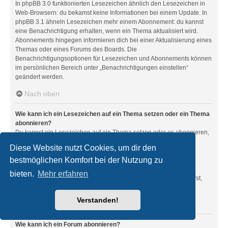
In phpBB 3.0 funktionierten Lesezeichen ähnlich den Lesezeichen in
Web-Browsern: du bekamst keine Informationen bei einem Update. In
phpBB 3.1 ähneln Lesezeichen mehr einem Abonnement: du kannst
eine Benachrichtigung erhalten, wenn ein Thema aktualisiert wird.
Abonnements hingegen informieren dich bei einer Aktualisierung eines
Themas oder eines Forums des Boards. Die
Benachrichtigungsoptionen für Lesezeichen und Abonnements können
im persönlichen Bereich unter „Benachrichtigungen einstellen“
geändert werden.
Nach oben
Wie kann ich ein Lesezeichen auf ein Thema setzen oder ein Thema
abonnieren?
Du kannst ein Lesezeichen auf ein Thema setzen oder es abonnieren,
in dem du die entsprechende Option in den „Themen-Optionen“
Diese Website nutzt Cookies, um dir den
auswählst, die sich normalerweise ober- und unterhalb des
bestmöglichen Komfort bei der Nutzung zu
Diskussionsverlaufs des Themas befinden.
Wenn du bei der Antwort auf ein Thema die Option „Mich
bieten.
Mehr erfahren
benachrichtigen, sobald eine Antwort geschrieben wurde“ aktivierst,
wird das Thema ebenfalls für dich abonniert.
Verstanden!
Nach oben
Wie kann ich ein Forum abonnieren?