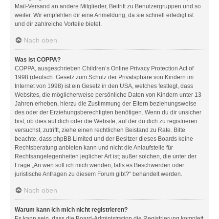
Mail-Versand an andere Mitglieder, Beitritt zu Benutzergruppen und so
weiter. Wir empfehlen dir eine Anmeldung, da sie schnell erledigt ist
und dir zahlreiche Vorteile bietet.
Nach oben
Was ist COPPA?
COPPA, ausgeschrieben Children’s Online Privacy Protection Act of
1998 (deutsch: Gesetz zum Schutz der Privatsphäre von Kindern im
Internet von 1998) ist ein Gesetz in den USA, welches festlegt, dass
Websites, die möglicherweise persönliche Daten von Kindern unter 13
Jahren erheben, hierzu die Zustimmung der Eltern beziehungsweise
des oder der Erziehungsberechtigten benötigen. Wenn du dir unsicher
bist, ob dies auf dich oder die Website, auf der du dich zu registrieren
versuchst, zutrifft, ziehe einen rechtlichen Beistand zu Rate. Bitte
beachte, dass phpBB Limited und der Besitzer dieses Boards keine
Rechtsberatung anbieten kann und nicht die Anlaufstelle für
Rechtsangelegenheiten jeglicher Art ist; außer solchen, die unter der
Frage „An wen soll ich mich wenden, falls es Beschwerden oder
juristische Anfragen zu diesem Forum gibt?“ behandelt werden.
Nach oben
Warum kann ich mich nicht registrieren?
Es kann sein, dass die Board-Administration die Registrierung komplett