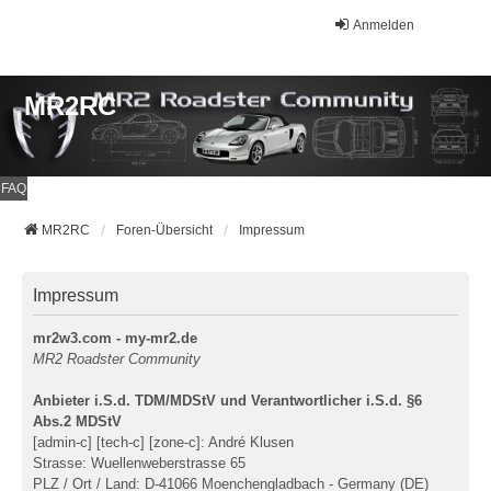
Anmelden
MR2RC
FAQ
MR2RC
Foren-Übersicht
Impressum
Impressum
mr2w3.com - my-mr2.de
MR2 Roadster Community
Anbieter i.S.d. TDM/MDStV und Verantwortlicher i.S.d. §6
Abs.2 MDStV
[admin-c] [tech-c] [zone-c]: André Klusen
Strasse: Wuellenweberstrasse 65
PLZ / Ort / Land: D-41066 Moenchengladbach - Germany (DE)