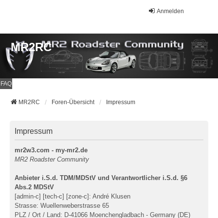
Anmelden
MR2RC
FAQ
MR2RC
Foren-Übersicht
Impressum
Impressum
mr2w3.com - my-mr2.de
MR2 Roadster Community
Anbieter i.S.d. TDM/MDStV und Verantwortlicher i.S.d. §6
Abs.2 MDStV
[admin-c] [tech-c] [zone-c]: André Klusen
Strasse: Wuellenweberstrasse 65
PLZ / Ort / Land: D-41066 Moenchengladbach - Germany (DE)