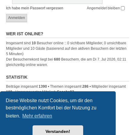
Ich habe mein Passwort vergessen
Angemeldet bleiben
WER IST ONLINE?
Insgesamt sind
10
Besucher online :: 0 sichtbare Mitglieder, 0 unsichtbare
Mitglieder und 10 Gäste (basierend auf den aktiven Besuchern der letzten
5 Minuten)
Der Besucherrekord liegt bei
680
Besuchern, die am Di 7. Jul 2026, 02:11
gleichzeitig online waren.
STATISTIK
Beiträge insgesamt
1390
• Themen insgesamt
286
• Mitglieder insgesamt
199
• Unser neuestes Mitglied:
Sascha93
Diese Website nutzt Cookies, um dir den
bestmöglichen Komfort bei der Nutzung zu
MR2RC
Foren-Übersicht
bieten.
Mehr erfahren
Powered by
phpBB
® Forum Software © phpBB Limited
Deutsche Übersetzung durch
phpBB.de
Verstanden!
Style Spyder