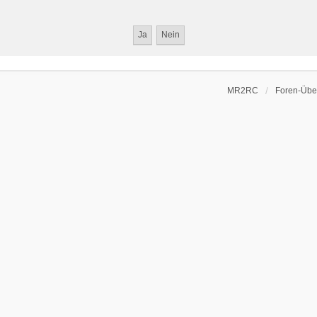
MR2RC
Foren-Über