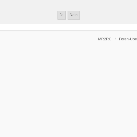
MR2RC
Foren-Über