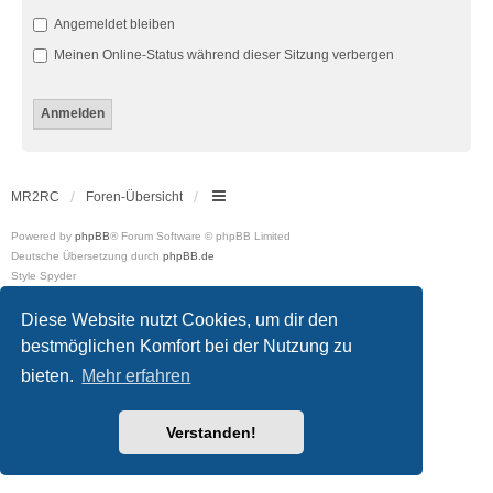
Angemeldet bleiben
Meinen Online-Status während dieser Sitzung verbergen
MR2RC
Foren-Übersicht
Powered by
phpBB
® Forum Software © phpBB Limited
Deutsche Übersetzung durch
phpBB.de
Style Spyder
Datenschutz
|
Nutzungsbedingungen
Diese Website nutzt Cookies, um dir den
bestmöglichen Komfort bei der Nutzung zu
bieten.
Mehr erfahren
Verstanden!