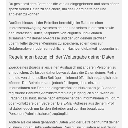
Du gestattest dem Betreiber, die von dir eingegebenen und oben näher
spezifizierten Daten zu speichern, um das Board betreiben und
anbieten zu können.
Darüber hinaus ist der Betreiber berechtigt, im Rahmen einer
Interessenabwägung zwischen deinen und seinen Interessen sowie
den Interessen Dritter, Zeitpunkte von Zugriffen und Aktionen
zusammen mit deiner IP-Adresse und der von deinem Browser
übermittelter Browser-Kennung zu speichern, sofern dies zur
Gefahrenabwehr oder zur rechtlichen Nachverfolgbarkeit notwendig ist.
Regelungen bezüglich der Weitergabe deiner Daten
Zweck eines Boards ist es, einen Austausch mit anderen Personen zu
ermöglichen. Du bist dir daher bewusst, dass die Daten deines Profils
und die von dir erstellten Beiträge im Internet öffentlich zugänglich sein
können. Der Betreiber kann jedoch festlegen, dass einzelne
Informationen nur für einen eingeschränkten Nutzerkreis (z. B. andere
registrierte Benutzer, Administratoren etc.) zugänglich sind. Wenn du
Fragen dazu hast, suche nach entsprechenden Informationen im Forum
oder kontaktiere den Betreiber. Die E-Mail-Adresse aus deinem Profil
ist dabei jedoch nur für den Betreiber und von ihm beauftragte
Personen (Administratoren) zugänglich.
Andere als die oben genannten Daten wird der Betreiber nur mit deiner
Zustimmung an Dritte weitergeben. Dies gilt nicht, sofern er auf Grund