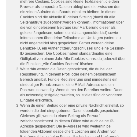
mehrere Cookies. Cookies sind kleine Textdateien, die dein
Browser als temporäre Dateien ablegt und die zwischen den
einzelnen Aufrufen des Boards erhalten bleiben. In diesen
Cookies sind die aktuelle ID deiner Sitzung (damit dir alle
Seitenaufrufe zugeordnet werden können), Informationen über
die von dir gelesenen Beiträge (zur Markierung dieser als
gelesen/ungelesen; sofern du nicht angemeldet bist) sowie
Informationen über deine Teilnahme an Umfragen (sofern du
nicht angemeldet bist) gespeichert. Ferner werden deine
Benutzer-ID, ein Authentifizierungsschlüssel und eine Session-
ID gespeichert. Die Cookies haben standardmäßig eine
Gültigkeit von einem Jahr. Alle Cookies kannst du jederzeit über
die Funktion „Alle Cookies löschen“ löschen.
Weiterhin werden die Daten gespeichert, die du bei der
Registrierung, in deinem Profil oder deinem persönlichem
Bereich angibst. Für die Registrierung sind mindestens ein
eindeutiger Benutzername, eine E-Mail-Adresse und ein
Passwort notwendig. Wenn durch den Betreiber weitere Daten
als notwendig festgelegt wurden, so ist dies für dich vor deren
Eingabe ersichtlich.
Wenn du einen Beitrag oder eine private Nachricht erstellst, so
werden die dort eingegebenen Daten ebenfalls gespeichert.
Gleiches gilt, wenn du einen Beitrag als Entwurf
zwischenspeicherst. In diesen Fällen wird auch deine IP-
Adresse gespeichert. Die IP-Adresse wird weiterhin bei
folgenden Aktionen gespeichert: Löschen und Ändern von
Beiträgen (dazu zählen Private Nachrichten und Umfragen),