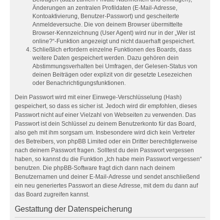
Änderungen an zentralen Profildaten (E-Mail-Adresse,
Kontoaktivierung, Benutzer-Passwort) und gescheiterte
Anmeldeversuche. Die von deinem Browser übermittelte
Browser-Kennzeichnung (User Agent) wird nur in der „Wer ist
online?“-Funktion angezeigt und nicht dauerhaft gespeichert.
Schließlich erfordern einzelne Funktionen des Boards, dass
weitere Daten gespeichert werden. Dazu gehören dein
Abstimmungsverhalten bei Umfragen, der Gelesen-Status von
deinen Beiträgen oder explizit von dir gesetzte Lesezeichen
oder Benachrichtigungsfunktionen.
Dein Passwort wird mit einer Einwege-Verschlüsselung (Hash)
gespeichert, so dass es sicher ist. Jedoch wird dir empfohlen, dieses
Passwort nicht auf einer Vielzahl von Webseiten zu verwenden. Das
Passwort ist dein Schlüssel zu deinem Benutzerkonto für das Board,
also geh mit ihm sorgsam um. Insbesondere wird dich kein Vertreter
des Betreibers, von phpBB Limited oder ein Dritter berechtigterweise
nach deinem Passwort fragen. Solltest du dein Passwort vergessen
haben, so kannst du die Funktion „Ich habe mein Passwort vergessen“
benutzen. Die phpBB-Software fragt dich dann nach deinem
Benutzernamen und deiner E-Mail-Adresse und sendet anschließend
ein neu generiertes Passwort an diese Adresse, mit dem du dann auf
das Board zugreifen kannst.
Gestattung der Datenspeicherung