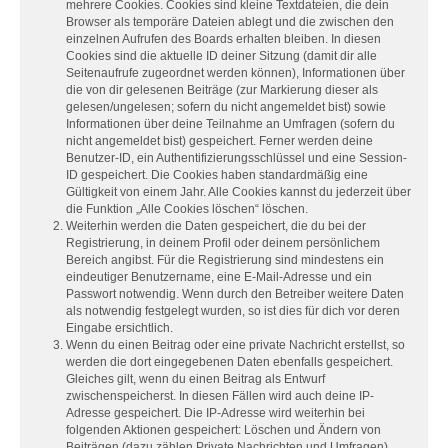
mehrere Cookies. Cookies sind kleine Textdateien, die dein
Browser als temporäre Dateien ablegt und die zwischen den
einzelnen Aufrufen des Boards erhalten bleiben. In diesen
Cookies sind die aktuelle ID deiner Sitzung (damit dir alle
Seitenaufrufe zugeordnet werden können), Informationen über
die von dir gelesenen Beiträge (zur Markierung dieser als
gelesen/ungelesen; sofern du nicht angemeldet bist) sowie
Informationen über deine Teilnahme an Umfragen (sofern du
nicht angemeldet bist) gespeichert. Ferner werden deine
Benutzer-ID, ein Authentifizierungsschlüssel und eine Session-
ID gespeichert. Die Cookies haben standardmäßig eine
Gültigkeit von einem Jahr. Alle Cookies kannst du jederzeit über
die Funktion „Alle Cookies löschen“ löschen.
Weiterhin werden die Daten gespeichert, die du bei der
Registrierung, in deinem Profil oder deinem persönlichem
Bereich angibst. Für die Registrierung sind mindestens ein
eindeutiger Benutzername, eine E-Mail-Adresse und ein
Passwort notwendig. Wenn durch den Betreiber weitere Daten
als notwendig festgelegt wurden, so ist dies für dich vor deren
Eingabe ersichtlich.
Wenn du einen Beitrag oder eine private Nachricht erstellst, so
werden die dort eingegebenen Daten ebenfalls gespeichert.
Gleiches gilt, wenn du einen Beitrag als Entwurf
zwischenspeicherst. In diesen Fällen wird auch deine IP-
Adresse gespeichert. Die IP-Adresse wird weiterhin bei
folgenden Aktionen gespeichert: Löschen und Ändern von
Beiträgen (dazu zählen Private Nachrichten und Umfragen),