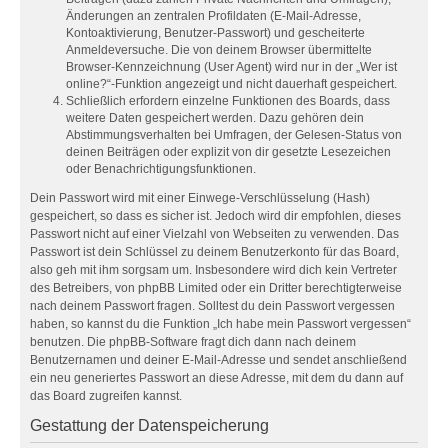
Änderungen an zentralen Profildaten (E-Mail-Adresse,
Kontoaktivierung, Benutzer-Passwort) und gescheiterte
Anmeldeversuche. Die von deinem Browser übermittelte
Browser-Kennzeichnung (User Agent) wird nur in der „Wer ist
online?“-Funktion angezeigt und nicht dauerhaft gespeichert.
Schließlich erfordern einzelne Funktionen des Boards, dass
weitere Daten gespeichert werden. Dazu gehören dein
Abstimmungsverhalten bei Umfragen, der Gelesen-Status von
deinen Beiträgen oder explizit von dir gesetzte Lesezeichen
oder Benachrichtigungsfunktionen.
Dein Passwort wird mit einer Einwege-Verschlüsselung (Hash)
gespeichert, so dass es sicher ist. Jedoch wird dir empfohlen, dieses
Passwort nicht auf einer Vielzahl von Webseiten zu verwenden. Das
Passwort ist dein Schlüssel zu deinem Benutzerkonto für das Board,
also geh mit ihm sorgsam um. Insbesondere wird dich kein Vertreter
des Betreibers, von phpBB Limited oder ein Dritter berechtigterweise
nach deinem Passwort fragen. Solltest du dein Passwort vergessen
haben, so kannst du die Funktion „Ich habe mein Passwort vergessen“
benutzen. Die phpBB-Software fragt dich dann nach deinem
Benutzernamen und deiner E-Mail-Adresse und sendet anschließend
ein neu generiertes Passwort an diese Adresse, mit dem du dann auf
das Board zugreifen kannst.
Gestattung der Datenspeicherung