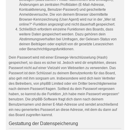
Änderungen an zentralen Profildaten (E-Mail-Adresse,
Kontoaktivierung, Benutzer-Passwort) und gescheiterte
Anmeldeversuche. Die von deinem Browser übermittelte
Browser-Kennzeichnung (User Agent) wird nur in der „Wer ist
online?“-Funktion angezeigt und nicht dauerhaft gespeichert.
Schließlich erfordern einzelne Funktionen des Boards, dass
weitere Daten gespeichert werden. Dazu gehören dein
Abstimmungsverhalten bei Umfragen, der Gelesen-Status von
deinen Beiträgen oder explizit von dir gesetzte Lesezeichen
oder Benachrichtigungsfunktionen.
Dein Passwort wird mit einer Einwege-Verschlüsselung (Hash)
gespeichert, so dass es sicher ist. Jedoch wird dir empfohlen, dieses
Passwort nicht auf einer Vielzahl von Webseiten zu verwenden. Das
Passwort ist dein Schlüssel zu deinem Benutzerkonto für das Board,
also geh mit ihm sorgsam um. Insbesondere wird dich kein Vertreter
des Betreibers, von phpBB Limited oder ein Dritter berechtigterweise
nach deinem Passwort fragen. Solltest du dein Passwort vergessen
haben, so kannst du die Funktion „Ich habe mein Passwort vergessen“
benutzen. Die phpBB-Software fragt dich dann nach deinem
Benutzernamen und deiner E-Mail-Adresse und sendet anschließend
ein neu generiertes Passwort an diese Adresse, mit dem du dann auf
das Board zugreifen kannst.
Gestattung der Datenspeicherung