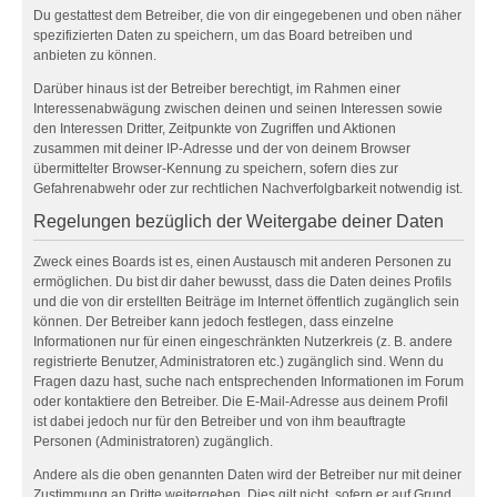
Du gestattest dem Betreiber, die von dir eingegebenen und oben näher
spezifizierten Daten zu speichern, um das Board betreiben und
anbieten zu können.
Darüber hinaus ist der Betreiber berechtigt, im Rahmen einer
Interessenabwägung zwischen deinen und seinen Interessen sowie
den Interessen Dritter, Zeitpunkte von Zugriffen und Aktionen
zusammen mit deiner IP-Adresse und der von deinem Browser
übermittelter Browser-Kennung zu speichern, sofern dies zur
Gefahrenabwehr oder zur rechtlichen Nachverfolgbarkeit notwendig ist.
Regelungen bezüglich der Weitergabe deiner Daten
Zweck eines Boards ist es, einen Austausch mit anderen Personen zu
ermöglichen. Du bist dir daher bewusst, dass die Daten deines Profils
und die von dir erstellten Beiträge im Internet öffentlich zugänglich sein
können. Der Betreiber kann jedoch festlegen, dass einzelne
Informationen nur für einen eingeschränkten Nutzerkreis (z. B. andere
registrierte Benutzer, Administratoren etc.) zugänglich sind. Wenn du
Fragen dazu hast, suche nach entsprechenden Informationen im Forum
oder kontaktiere den Betreiber. Die E-Mail-Adresse aus deinem Profil
ist dabei jedoch nur für den Betreiber und von ihm beauftragte
Personen (Administratoren) zugänglich.
Andere als die oben genannten Daten wird der Betreiber nur mit deiner
Zustimmung an Dritte weitergeben. Dies gilt nicht, sofern er auf Grund