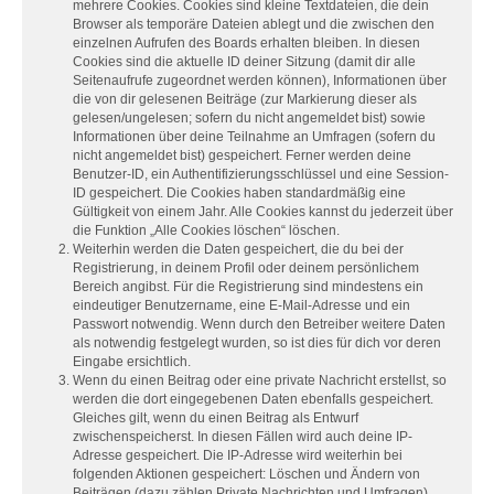
mehrere Cookies. Cookies sind kleine Textdateien, die dein
Browser als temporäre Dateien ablegt und die zwischen den
einzelnen Aufrufen des Boards erhalten bleiben. In diesen
Cookies sind die aktuelle ID deiner Sitzung (damit dir alle
Seitenaufrufe zugeordnet werden können), Informationen über
die von dir gelesenen Beiträge (zur Markierung dieser als
gelesen/ungelesen; sofern du nicht angemeldet bist) sowie
Informationen über deine Teilnahme an Umfragen (sofern du
nicht angemeldet bist) gespeichert. Ferner werden deine
Benutzer-ID, ein Authentifizierungsschlüssel und eine Session-
ID gespeichert. Die Cookies haben standardmäßig eine
Gültigkeit von einem Jahr. Alle Cookies kannst du jederzeit über
die Funktion „Alle Cookies löschen“ löschen.
Weiterhin werden die Daten gespeichert, die du bei der
Registrierung, in deinem Profil oder deinem persönlichem
Bereich angibst. Für die Registrierung sind mindestens ein
eindeutiger Benutzername, eine E-Mail-Adresse und ein
Passwort notwendig. Wenn durch den Betreiber weitere Daten
als notwendig festgelegt wurden, so ist dies für dich vor deren
Eingabe ersichtlich.
Wenn du einen Beitrag oder eine private Nachricht erstellst, so
werden die dort eingegebenen Daten ebenfalls gespeichert.
Gleiches gilt, wenn du einen Beitrag als Entwurf
zwischenspeicherst. In diesen Fällen wird auch deine IP-
Adresse gespeichert. Die IP-Adresse wird weiterhin bei
folgenden Aktionen gespeichert: Löschen und Ändern von
Beiträgen (dazu zählen Private Nachrichten und Umfragen),