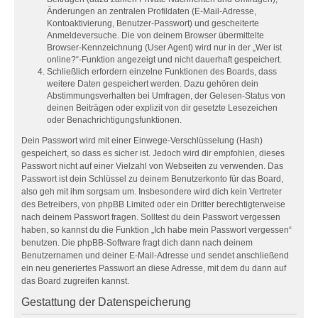
Änderungen an zentralen Profildaten (E-Mail-Adresse,
Kontoaktivierung, Benutzer-Passwort) und gescheiterte
Anmeldeversuche. Die von deinem Browser übermittelte
Browser-Kennzeichnung (User Agent) wird nur in der „Wer ist
online?“-Funktion angezeigt und nicht dauerhaft gespeichert.
Schließlich erfordern einzelne Funktionen des Boards, dass
weitere Daten gespeichert werden. Dazu gehören dein
Abstimmungsverhalten bei Umfragen, der Gelesen-Status von
deinen Beiträgen oder explizit von dir gesetzte Lesezeichen
oder Benachrichtigungsfunktionen.
Dein Passwort wird mit einer Einwege-Verschlüsselung (Hash)
gespeichert, so dass es sicher ist. Jedoch wird dir empfohlen, dieses
Passwort nicht auf einer Vielzahl von Webseiten zu verwenden. Das
Passwort ist dein Schlüssel zu deinem Benutzerkonto für das Board,
also geh mit ihm sorgsam um. Insbesondere wird dich kein Vertreter
des Betreibers, von phpBB Limited oder ein Dritter berechtigterweise
nach deinem Passwort fragen. Solltest du dein Passwort vergessen
haben, so kannst du die Funktion „Ich habe mein Passwort vergessen“
benutzen. Die phpBB-Software fragt dich dann nach deinem
Benutzernamen und deiner E-Mail-Adresse und sendet anschließend
ein neu generiertes Passwort an diese Adresse, mit dem du dann auf
das Board zugreifen kannst.
Gestattung der Datenspeicherung