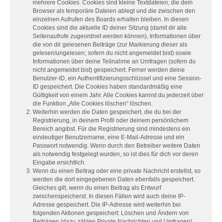
mehrere Cookies. Cookies sind kleine Textdateien, die dein
Browser als temporäre Dateien ablegt und die zwischen den
einzelnen Aufrufen des Boards erhalten bleiben. In diesen
Cookies sind die aktuelle ID deiner Sitzung (damit dir alle
Seitenaufrufe zugeordnet werden können), Informationen über
die von dir gelesenen Beiträge (zur Markierung dieser als
gelesen/ungelesen; sofern du nicht angemeldet bist) sowie
Informationen über deine Teilnahme an Umfragen (sofern du
nicht angemeldet bist) gespeichert. Ferner werden deine
Benutzer-ID, ein Authentifizierungsschlüssel und eine Session-
ID gespeichert. Die Cookies haben standardmäßig eine
Gültigkeit von einem Jahr. Alle Cookies kannst du jederzeit über
die Funktion „Alle Cookies löschen“ löschen.
Weiterhin werden die Daten gespeichert, die du bei der
Registrierung, in deinem Profil oder deinem persönlichem
Bereich angibst. Für die Registrierung sind mindestens ein
eindeutiger Benutzername, eine E-Mail-Adresse und ein
Passwort notwendig. Wenn durch den Betreiber weitere Daten
als notwendig festgelegt wurden, so ist dies für dich vor deren
Eingabe ersichtlich.
Wenn du einen Beitrag oder eine private Nachricht erstellst, so
werden die dort eingegebenen Daten ebenfalls gespeichert.
Gleiches gilt, wenn du einen Beitrag als Entwurf
zwischenspeicherst. In diesen Fällen wird auch deine IP-
Adresse gespeichert. Die IP-Adresse wird weiterhin bei
folgenden Aktionen gespeichert: Löschen und Ändern von
Beiträgen (dazu zählen Private Nachrichten und Umfragen),