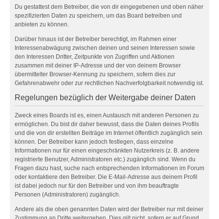
Du gestattest dem Betreiber, die von dir eingegebenen und oben näher
spezifizierten Daten zu speichern, um das Board betreiben und
anbieten zu können.
Darüber hinaus ist der Betreiber berechtigt, im Rahmen einer
Interessenabwägung zwischen deinen und seinen Interessen sowie
den Interessen Dritter, Zeitpunkte von Zugriffen und Aktionen
zusammen mit deiner IP-Adresse und der von deinem Browser
übermittelter Browser-Kennung zu speichern, sofern dies zur
Gefahrenabwehr oder zur rechtlichen Nachverfolgbarkeit notwendig ist.
Regelungen bezüglich der Weitergabe deiner Daten
Zweck eines Boards ist es, einen Austausch mit anderen Personen zu
ermöglichen. Du bist dir daher bewusst, dass die Daten deines Profils
und die von dir erstellten Beiträge im Internet öffentlich zugänglich sein
können. Der Betreiber kann jedoch festlegen, dass einzelne
Informationen nur für einen eingeschränkten Nutzerkreis (z. B. andere
registrierte Benutzer, Administratoren etc.) zugänglich sind. Wenn du
Fragen dazu hast, suche nach entsprechenden Informationen im Forum
oder kontaktiere den Betreiber. Die E-Mail-Adresse aus deinem Profil
ist dabei jedoch nur für den Betreiber und von ihm beauftragte
Personen (Administratoren) zugänglich.
Andere als die oben genannten Daten wird der Betreiber nur mit deiner
Zustimmung an Dritte weitergeben. Dies gilt nicht, sofern er auf Grund