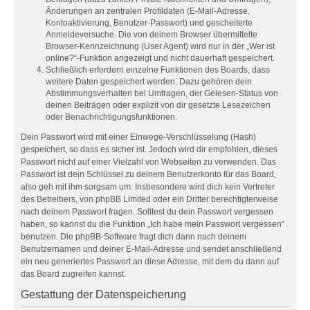
Änderungen an zentralen Profildaten (E-Mail-Adresse,
Kontoaktivierung, Benutzer-Passwort) und gescheiterte
Anmeldeversuche. Die von deinem Browser übermittelte
Browser-Kennzeichnung (User Agent) wird nur in der „Wer ist
online?“-Funktion angezeigt und nicht dauerhaft gespeichert.
Schließlich erfordern einzelne Funktionen des Boards, dass
weitere Daten gespeichert werden. Dazu gehören dein
Abstimmungsverhalten bei Umfragen, der Gelesen-Status von
deinen Beiträgen oder explizit von dir gesetzte Lesezeichen
oder Benachrichtigungsfunktionen.
Dein Passwort wird mit einer Einwege-Verschlüsselung (Hash)
gespeichert, so dass es sicher ist. Jedoch wird dir empfohlen, dieses
Passwort nicht auf einer Vielzahl von Webseiten zu verwenden. Das
Passwort ist dein Schlüssel zu deinem Benutzerkonto für das Board,
also geh mit ihm sorgsam um. Insbesondere wird dich kein Vertreter
des Betreibers, von phpBB Limited oder ein Dritter berechtigterweise
nach deinem Passwort fragen. Solltest du dein Passwort vergessen
haben, so kannst du die Funktion „Ich habe mein Passwort vergessen“
benutzen. Die phpBB-Software fragt dich dann nach deinem
Benutzernamen und deiner E-Mail-Adresse und sendet anschließend
ein neu generiertes Passwort an diese Adresse, mit dem du dann auf
das Board zugreifen kannst.
Gestattung der Datenspeicherung