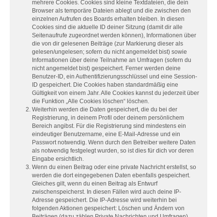
mehrere Cookies. Cookies sind kleine Textdateien, die dein
Browser als temporäre Dateien ablegt und die zwischen den
einzelnen Aufrufen des Boards erhalten bleiben. In diesen
Cookies sind die aktuelle ID deiner Sitzung (damit dir alle
Seitenaufrufe zugeordnet werden können), Informationen über
die von dir gelesenen Beiträge (zur Markierung dieser als
gelesen/ungelesen; sofern du nicht angemeldet bist) sowie
Informationen über deine Teilnahme an Umfragen (sofern du
nicht angemeldet bist) gespeichert. Ferner werden deine
Benutzer-ID, ein Authentifizierungsschlüssel und eine Session-
ID gespeichert. Die Cookies haben standardmäßig eine
Gültigkeit von einem Jahr. Alle Cookies kannst du jederzeit über
die Funktion „Alle Cookies löschen“ löschen.
Weiterhin werden die Daten gespeichert, die du bei der
Registrierung, in deinem Profil oder deinem persönlichem
Bereich angibst. Für die Registrierung sind mindestens ein
eindeutiger Benutzername, eine E-Mail-Adresse und ein
Passwort notwendig. Wenn durch den Betreiber weitere Daten
als notwendig festgelegt wurden, so ist dies für dich vor deren
Eingabe ersichtlich.
Wenn du einen Beitrag oder eine private Nachricht erstellst, so
werden die dort eingegebenen Daten ebenfalls gespeichert.
Gleiches gilt, wenn du einen Beitrag als Entwurf
zwischenspeicherst. In diesen Fällen wird auch deine IP-
Adresse gespeichert. Die IP-Adresse wird weiterhin bei
folgenden Aktionen gespeichert: Löschen und Ändern von
Beiträgen (dazu zählen Private Nachrichten und Umfragen),