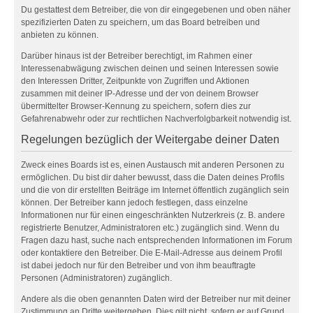
Du gestattest dem Betreiber, die von dir eingegebenen und oben näher
spezifizierten Daten zu speichern, um das Board betreiben und
anbieten zu können.
Darüber hinaus ist der Betreiber berechtigt, im Rahmen einer
Interessenabwägung zwischen deinen und seinen Interessen sowie
den Interessen Dritter, Zeitpunkte von Zugriffen und Aktionen
zusammen mit deiner IP-Adresse und der von deinem Browser
übermittelter Browser-Kennung zu speichern, sofern dies zur
Gefahrenabwehr oder zur rechtlichen Nachverfolgbarkeit notwendig ist.
Regelungen bezüglich der Weitergabe deiner Daten
Zweck eines Boards ist es, einen Austausch mit anderen Personen zu
ermöglichen. Du bist dir daher bewusst, dass die Daten deines Profils
und die von dir erstellten Beiträge im Internet öffentlich zugänglich sein
können. Der Betreiber kann jedoch festlegen, dass einzelne
Informationen nur für einen eingeschränkten Nutzerkreis (z. B. andere
registrierte Benutzer, Administratoren etc.) zugänglich sind. Wenn du
Fragen dazu hast, suche nach entsprechenden Informationen im Forum
oder kontaktiere den Betreiber. Die E-Mail-Adresse aus deinem Profil
ist dabei jedoch nur für den Betreiber und von ihm beauftragte
Personen (Administratoren) zugänglich.
Andere als die oben genannten Daten wird der Betreiber nur mit deiner
Zustimmung an Dritte weitergeben. Dies gilt nicht, sofern er auf Grund