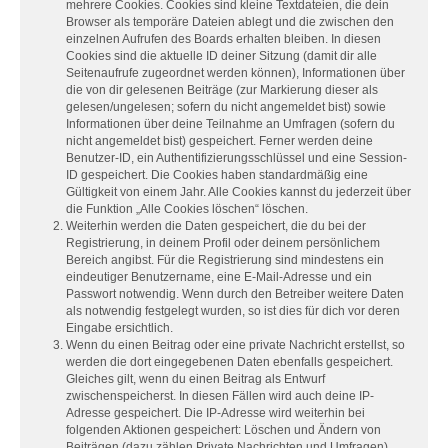
mehrere Cookies. Cookies sind kleine Textdateien, die dein
Browser als temporäre Dateien ablegt und die zwischen den
einzelnen Aufrufen des Boards erhalten bleiben. In diesen
Cookies sind die aktuelle ID deiner Sitzung (damit dir alle
Seitenaufrufe zugeordnet werden können), Informationen über
die von dir gelesenen Beiträge (zur Markierung dieser als
gelesen/ungelesen; sofern du nicht angemeldet bist) sowie
Informationen über deine Teilnahme an Umfragen (sofern du
nicht angemeldet bist) gespeichert. Ferner werden deine
Benutzer-ID, ein Authentifizierungsschlüssel und eine Session-
ID gespeichert. Die Cookies haben standardmäßig eine
Gültigkeit von einem Jahr. Alle Cookies kannst du jederzeit über
die Funktion „Alle Cookies löschen“ löschen.
Weiterhin werden die Daten gespeichert, die du bei der
Registrierung, in deinem Profil oder deinem persönlichem
Bereich angibst. Für die Registrierung sind mindestens ein
eindeutiger Benutzername, eine E-Mail-Adresse und ein
Passwort notwendig. Wenn durch den Betreiber weitere Daten
als notwendig festgelegt wurden, so ist dies für dich vor deren
Eingabe ersichtlich.
Wenn du einen Beitrag oder eine private Nachricht erstellst, so
werden die dort eingegebenen Daten ebenfalls gespeichert.
Gleiches gilt, wenn du einen Beitrag als Entwurf
zwischenspeicherst. In diesen Fällen wird auch deine IP-
Adresse gespeichert. Die IP-Adresse wird weiterhin bei
folgenden Aktionen gespeichert: Löschen und Ändern von
Beiträgen (dazu zählen Private Nachrichten und Umfragen),