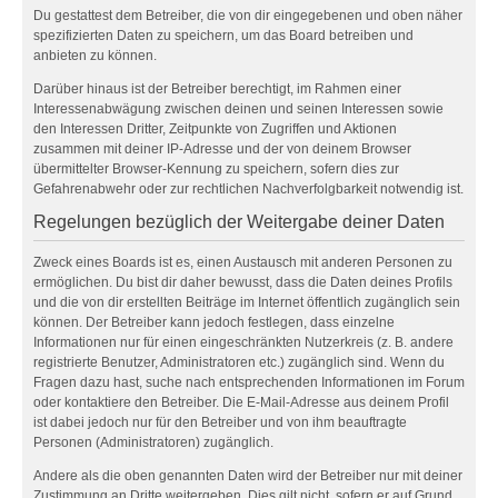
Du gestattest dem Betreiber, die von dir eingegebenen und oben näher
spezifizierten Daten zu speichern, um das Board betreiben und
anbieten zu können.
Darüber hinaus ist der Betreiber berechtigt, im Rahmen einer
Interessenabwägung zwischen deinen und seinen Interessen sowie
den Interessen Dritter, Zeitpunkte von Zugriffen und Aktionen
zusammen mit deiner IP-Adresse und der von deinem Browser
übermittelter Browser-Kennung zu speichern, sofern dies zur
Gefahrenabwehr oder zur rechtlichen Nachverfolgbarkeit notwendig ist.
Regelungen bezüglich der Weitergabe deiner Daten
Zweck eines Boards ist es, einen Austausch mit anderen Personen zu
ermöglichen. Du bist dir daher bewusst, dass die Daten deines Profils
und die von dir erstellten Beiträge im Internet öffentlich zugänglich sein
können. Der Betreiber kann jedoch festlegen, dass einzelne
Informationen nur für einen eingeschränkten Nutzerkreis (z. B. andere
registrierte Benutzer, Administratoren etc.) zugänglich sind. Wenn du
Fragen dazu hast, suche nach entsprechenden Informationen im Forum
oder kontaktiere den Betreiber. Die E-Mail-Adresse aus deinem Profil
ist dabei jedoch nur für den Betreiber und von ihm beauftragte
Personen (Administratoren) zugänglich.
Andere als die oben genannten Daten wird der Betreiber nur mit deiner
Zustimmung an Dritte weitergeben. Dies gilt nicht, sofern er auf Grund