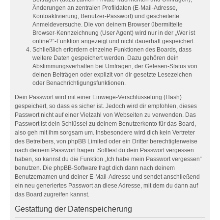
Änderungen an zentralen Profildaten (E-Mail-Adresse,
Kontoaktivierung, Benutzer-Passwort) und gescheiterte
Anmeldeversuche. Die von deinem Browser übermittelte
Browser-Kennzeichnung (User Agent) wird nur in der „Wer ist
online?“-Funktion angezeigt und nicht dauerhaft gespeichert.
Schließlich erfordern einzelne Funktionen des Boards, dass
weitere Daten gespeichert werden. Dazu gehören dein
Abstimmungsverhalten bei Umfragen, der Gelesen-Status von
deinen Beiträgen oder explizit von dir gesetzte Lesezeichen
oder Benachrichtigungsfunktionen.
Dein Passwort wird mit einer Einwege-Verschlüsselung (Hash)
gespeichert, so dass es sicher ist. Jedoch wird dir empfohlen, dieses
Passwort nicht auf einer Vielzahl von Webseiten zu verwenden. Das
Passwort ist dein Schlüssel zu deinem Benutzerkonto für das Board,
also geh mit ihm sorgsam um. Insbesondere wird dich kein Vertreter
des Betreibers, von phpBB Limited oder ein Dritter berechtigterweise
nach deinem Passwort fragen. Solltest du dein Passwort vergessen
haben, so kannst du die Funktion „Ich habe mein Passwort vergessen“
benutzen. Die phpBB-Software fragt dich dann nach deinem
Benutzernamen und deiner E-Mail-Adresse und sendet anschließend
ein neu generiertes Passwort an diese Adresse, mit dem du dann auf
das Board zugreifen kannst.
Gestattung der Datenspeicherung