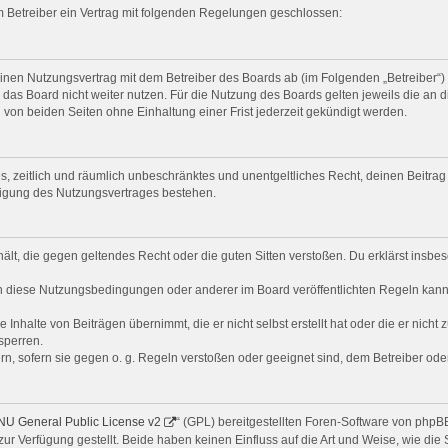
m Betreiber ein Vertrag mit folgenden Regelungen geschlossen:
einen Nutzungsvertrag mit dem Betreiber des Boards ab (im Folgenden „Betreiber“
das Board nicht weiter nutzen. Für die Nutzung des Boards gelten jeweils die an d
von beiden Seiten ohne Einhaltung einer Frist jederzeit gekündigt werden.
ches, zeitlich und räumlich unbeschränktes und unentgeltliches Recht, deinen Beit
digung des Nutzungsvertrages bestehen.
nthält, die gegen geltendes Recht oder die guten Sitten verstoßen. Du erklärst ins
n diese Nutzungsbedingungen oder anderer im Board veröffentlichten Regeln kann
 Inhalte von Beiträgen übernimmt, die er nicht selbst erstellt hat oder die er nich
sperren.
rn, sofern sie gegen o. g. Regeln verstoßen oder geeignet sind, dem Betreiber od
U General Public License v2
“ (GPL) bereitgestellten Foren-Software von php
 Verfügung gestellt. Beide haben keinen Einfluss auf die Art und Weise, wie di