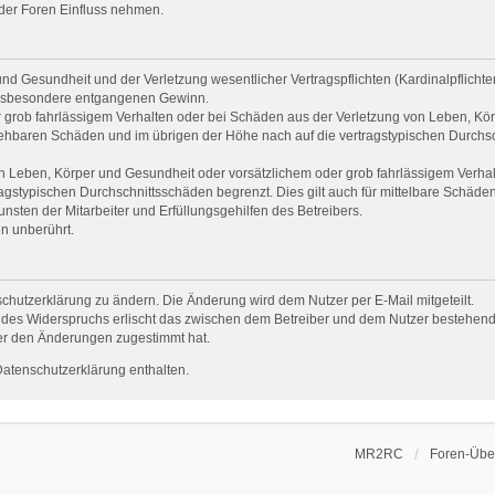
mder Foren Einfluss nehmen.
d Gesundheit und der Verletzung wesentlicher Vertragspflichten (Kardinalpflichten)
e insbesondere entgangenen Gewinn.
 grob fahrlässigem Verhalten oder bei Schäden aus der Verletzung von Leben, Kör
rsehbaren Schäden und im übrigen der Höhe nach auf die vertragstypischen Durchsc
 Leben, Körper und Gesundheit oder vorsätzlichem oder grob fahrlässigem Verhalt
gstypischen Durchschnittsschäden begrenzt. Dies gilt auch für mittelbare Schäd
sten der Mitarbeiter und Erfüllungsgehilfen des Betreibers.
n unberührt.
chutzerklärung zu ändern. Die Änderung wird dem Nutzer per E-Mail mitgeteilt.
 des Widerspruchs erlischt das zwischen dem Betreiber und dem Nutzer bestehende 
er den Änderungen zugestimmt hat.
Datenschutzerklärung enthalten.
MR2RC
Foren-Über