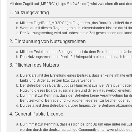
Mit dem Zugriff auf „MR2RC“ („https://mr2w3.com“) wird zwischen dir und de
1. Nutzungsvertrag
Mit dem Zugriff auf „MR2RC“ (im Folgenden „das Board“) schließt du 
Wenn du mit diesen Regelungen nicht einverstanden bist, so darfst du 
Der Nutzungsvertrag wird auf unbestimmte Zeit geschlossen und kann 
2. Einräumung von Nutzungsrechten
Mit dem Erstellen eines Beitrags erteilst du dem Betreiber ein einfa
Das Nutzungsrecht nach Punkt 2, Unterpunkt a bleibt auch nach Kün
3. Pflichten des Nutzers
Du erklärst mit der Erstellung eines Beitrags, dass er keine Inhalte e
Links und Bilder zu setzen bzw. zu verwenden.
Der Betreiber des Boards übt das Hausrecht aus. Bei Verstößen gege
Nutzung dieses Boards ausschließen und dir ein Hausverbot erteilen.
Du nimmst zur Kenntnis, dass der Betreiber keine Verantwortung für die
Benutzerkonto, Beiträge und Funktionen jederzeit zu löschen oder zu 
Du gestattest dem Betreiber darüber hinaus, deine Beiträge abzuände
4. General Public License
Du nimmst zur Kenntnis, dass es sich bei phpBB um eine unter der „
GN
werden durch die deutschsprachige Community unter www.phpbb.de zur