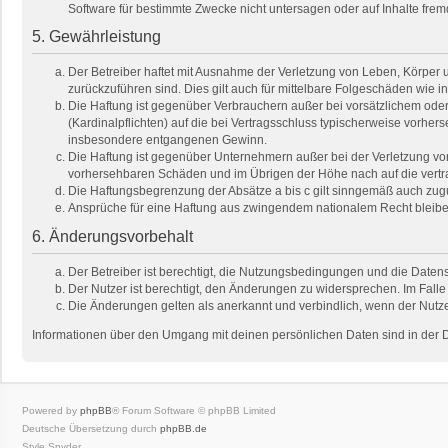
Software für bestimmte Zwecke nicht untersagen oder auf Inhalte fre
5. Gewährleistung
Der Betreiber haftet mit Ausnahme der Verletzung von Leben, Körper un
zurückzuführen sind. Dies gilt auch für mittelbare Folgeschäden wi
Die Haftung ist gegenüber Verbrauchern außer bei vorsätzlichem oder
(Kardinalpflichten) auf die bei Vertragsschluss typischerweise vorhe
insbesondere entgangenen Gewinn.
Die Haftung ist gegenüber Unternehmern außer bei der Verletzung von
vorhersehbaren Schäden und im Übrigen der Höhe nach auf die vertra
Die Haftungsbegrenzung der Absätze a bis c gilt sinngemäß auch zugun
Ansprüche für eine Haftung aus zwingendem nationalem Recht bleibe
6. Änderungsvorbehalt
Der Betreiber ist berechtigt, die Nutzungsbedingungen und die Datens
Der Nutzer ist berechtigt, den Änderungen zu widersprechen. Im Falle
Die Änderungen gelten als anerkannt und verbindlich, wenn der Nutz
Informationen über den Umgang mit deinen persönlichen Daten sind in der 
Powered by
phpBB
® Forum Software © phpBB Limited
Deutsche Übersetzung durch
phpBB.de
Style Spyder