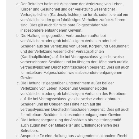
Der Betreiber haftet mit Ausnahme der Verletzung von Leben,
Körper und Gesundheit und der Verletzung wesentlicher
Vertragspflichten (Kardinalpflichten) nur für Schäden, die auf ein
vorsätzliches oder grob fahrlässiges Verhalten zurückzuführen
sind. Dies gilt auch für mittelbare Folgeschäden wie
insbesondere entgangenen Gewinn.
Die Haftung ist gegenüber Verbrauchern außer bei
vorsätzlichem oder grob fahrlässigem Verhalten oder bei
Schäden aus der Verletzung von Leben, Körper und Gesundheit
und der Verletzung wesentlicher Vertragspflichten
(Kardinalpflichten) auf die bei Vertragsschluss typischerweise
vorhersehbaren Schäden und im übrigen der Höhe nach auf die
vertragstypischen Durchschnittsschäden begrenzt. Dies gilt auch
für mittelbare Folgeschäden wie insbesondere entgangenen
Gewinn.
Die Haftung ist gegenüber Unternehmern außer bei der
Verletzung von Leben, Körper und Gesundheit oder
vorsätzlichem oder grob fahrlässigem Verhalten des Betreibers
auf die bei Vertragsschluss typischerweise vorhersehbaren
Schäden und im Übrigen der Höhe nach auf die
vertragstypischen Durchschnittsschäden begrenzt. Dies gilt auch
für mittelbare Schäden, insbesondere entgangenen Gewinn.
Die Haftungsbegrenzung der Absätze a bis c gilt sinngemäß
auch zugunsten der Mitarbeiter und Erfüllungsgehilfen des
Betreibers.
Ansprüche für eine Haftung aus zwingendem nationalem Recht