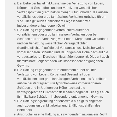
Der Betreiber haftet mit Ausnahme der Verletzung von Leben,
Körper und Gesundheit und der Verletzung wesentlicher
Vertragspflichten (Kardinalpflichten) nur für Schäden, die auf ein
vorsätzliches oder grob fahrlässiges Verhalten zurückzuführen
sind. Dies gilt auch für mittelbare Folgeschäden wie
insbesondere entgangenen Gewinn.
Die Haftung ist gegenüber Verbrauchern außer bei
vorsätzlichem oder grob fahrlässigem Verhalten oder bei
Schäden aus der Verletzung von Leben, Körper und Gesundheit
und der Verletzung wesentlicher Vertragspflichten
(Kardinalpflichten) auf die bei Vertragsschluss typischerweise
vorhersehbaren Schäden und im übrigen der Höhe nach auf die
vertragstypischen Durchschnittsschäden begrenzt. Dies gilt auch
für mittelbare Folgeschäden wie insbesondere entgangenen
Gewinn.
Die Haftung ist gegenüber Unternehmern außer bei der
Verletzung von Leben, Körper und Gesundheit oder
vorsätzlichem oder grob fahrlässigem Verhalten des Betreibers
auf die bei Vertragsschluss typischerweise vorhersehbaren
Schäden und im Übrigen der Höhe nach auf die
vertragstypischen Durchschnittsschäden begrenzt. Dies gilt auch
für mittelbare Schäden, insbesondere entgangenen Gewinn.
Die Haftungsbegrenzung der Absätze a bis c gilt sinngemäß
auch zugunsten der Mitarbeiter und Erfüllungsgehilfen des
Betreibers.
Ansprüche für eine Haftung aus zwingendem nationalem Recht