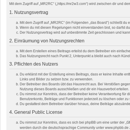
Mit dem Zugriff auf „MR2RC“ („https://mr2w3.com“) wird zwischen dir und de
1. Nutzungsvertrag
Mit dem Zugriff auf „MR2RC“ (im Folgenden „das Board“) schließt du 
Wenn du mit diesen Regelungen nicht einverstanden bist, so darfst du 
Der Nutzungsvertrag wird auf unbestimmte Zeit geschlossen und kann 
2. Einräumung von Nutzungsrechten
Mit dem Erstellen eines Beitrags erteilst du dem Betreiber ein einfa
Das Nutzungsrecht nach Punkt 2, Unterpunkt a bleibt auch nach Kün
3. Pflichten des Nutzers
Du erklärst mit der Erstellung eines Beitrags, dass er keine Inhalte e
Links und Bilder zu setzen bzw. zu verwenden.
Der Betreiber des Boards übt das Hausrecht aus. Bei Verstößen gege
Nutzung dieses Boards ausschließen und dir ein Hausverbot erteilen.
Du nimmst zur Kenntnis, dass der Betreiber keine Verantwortung für die
Benutzerkonto, Beiträge und Funktionen jederzeit zu löschen oder zu 
Du gestattest dem Betreiber darüber hinaus, deine Beiträge abzuände
4. General Public License
Du nimmst zur Kenntnis, dass es sich bei phpBB um eine unter der „
GN
werden durch die deutschsprachige Community unter www.phpbb.de zur