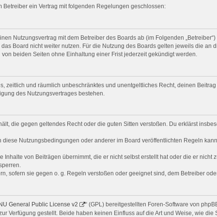
m Betreiber ein Vertrag mit folgenden Regelungen geschlossen:
einen Nutzungsvertrag mit dem Betreiber des Boards ab (im Folgenden „Betreiber“
das Board nicht weiter nutzen. Für die Nutzung des Boards gelten jeweils die an d
von beiden Seiten ohne Einhaltung einer Frist jederzeit gekündigt werden.
ches, zeitlich und räumlich unbeschränktes und unentgeltliches Recht, deinen Beit
digung des Nutzungsvertrages bestehen.
nthält, die gegen geltendes Recht oder die guten Sitten verstoßen. Du erklärst ins
n diese Nutzungsbedingungen oder anderer im Board veröffentlichten Regeln kann
 Inhalte von Beiträgen übernimmt, die er nicht selbst erstellt hat oder die er nich
sperren.
rn, sofern sie gegen o. g. Regeln verstoßen oder geeignet sind, dem Betreiber od
U General Public License v2
“ (GPL) bereitgestellten Foren-Software von php
 Verfügung gestellt. Beide haben keinen Einfluss auf die Art und Weise, wie di