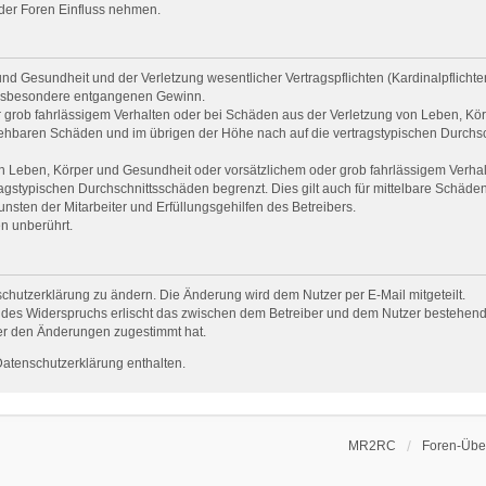
mder Foren Einfluss nehmen.
d Gesundheit und der Verletzung wesentlicher Vertragspflichten (Kardinalpflichten)
e insbesondere entgangenen Gewinn.
 grob fahrlässigem Verhalten oder bei Schäden aus der Verletzung von Leben, Kör
rsehbaren Schäden und im übrigen der Höhe nach auf die vertragstypischen Durchsc
 Leben, Körper und Gesundheit oder vorsätzlichem oder grob fahrlässigem Verhalt
gstypischen Durchschnittsschäden begrenzt. Dies gilt auch für mittelbare Schäd
sten der Mitarbeiter und Erfüllungsgehilfen des Betreibers.
n unberührt.
chutzerklärung zu ändern. Die Änderung wird dem Nutzer per E-Mail mitgeteilt.
 des Widerspruchs erlischt das zwischen dem Betreiber und dem Nutzer bestehende 
er den Änderungen zugestimmt hat.
Datenschutzerklärung enthalten.
MR2RC
Foren-Über