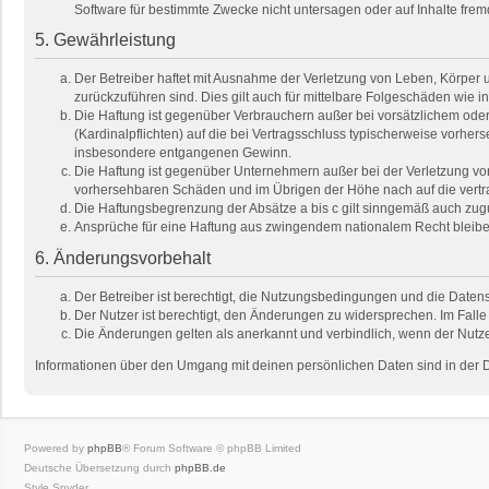
Software für bestimmte Zwecke nicht untersagen oder auf Inhalte fre
5. Gewährleistung
Der Betreiber haftet mit Ausnahme der Verletzung von Leben, Körper un
zurückzuführen sind. Dies gilt auch für mittelbare Folgeschäden wi
Die Haftung ist gegenüber Verbrauchern außer bei vorsätzlichem oder
(Kardinalpflichten) auf die bei Vertragsschluss typischerweise vorhe
insbesondere entgangenen Gewinn.
Die Haftung ist gegenüber Unternehmern außer bei der Verletzung von
vorhersehbaren Schäden und im Übrigen der Höhe nach auf die vertra
Die Haftungsbegrenzung der Absätze a bis c gilt sinngemäß auch zugun
Ansprüche für eine Haftung aus zwingendem nationalem Recht bleibe
6. Änderungsvorbehalt
Der Betreiber ist berechtigt, die Nutzungsbedingungen und die Datens
Der Nutzer ist berechtigt, den Änderungen zu widersprechen. Im Falle
Die Änderungen gelten als anerkannt und verbindlich, wenn der Nutz
Informationen über den Umgang mit deinen persönlichen Daten sind in der 
Powered by
phpBB
® Forum Software © phpBB Limited
Deutsche Übersetzung durch
phpBB.de
Style Spyder